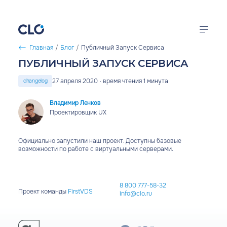
Перейти к основному содержанию
Главная
/
Блог
/
Публичный Запуск Сервиса
СТРОКА НАВИГАЦИИ
CLO
ПУБЛИЧНЫЙ ЗАПУСК СЕРВИСА
Облачная
инфраструктура
Калькулятор цен
27 апреля 2020 · время чтения 1 минута
changelog
FirstVDS
Продукты
Владимир Ленков
Виртуальные
серверы
Проектировщик UX
Решения
Официально запустили наш проект. Доступны базовые
Документация
возможности по работе с виртуальными серверами.
Компания
8 800 777-58-32
Проект команды
FirstVDS
info@clo.ru
войти в кабинет