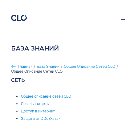
Перейти к основному содержанию
CLO
Облачная
инфраструктура
Калькулятор цен
БАЗА ЗНАНИЙ
FirstVDS
Продукты
Виртуальные
Главная
/
База Знаний
/
Общее Описание Сетей CLO
/
серверы
СТРОКА НАВИГАЦИИ
Общее Описание Сетей CLO
Решения
СЕТЬ
Документация
Общее описание сетей CLO
Компания
Локальная сеть
Доступ в интернет
Защита от DDoS-атак
войти в кабинет