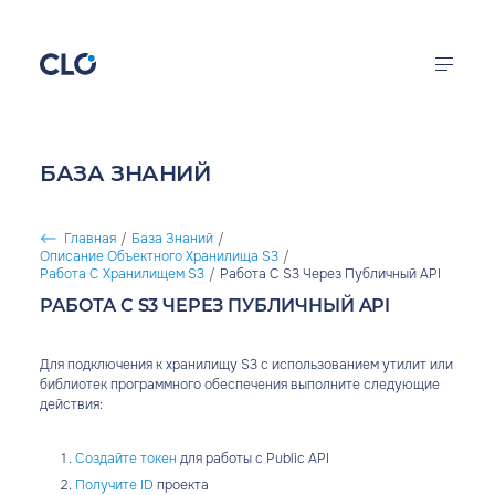
Перейти к основному содержанию
CLO
Облачная
инфраструктура
Калькулятор цен
БАЗА ЗНАНИЙ
FirstVDS
Продукты
Виртуальные
Главная
/
База Знаний
/
серверы
Описание Объектного Хранилища S3
/
Решения
СТРОКА НАВИГАЦИИ
Работа С Хранилищем S3
/
Работа С S3 Через Публичный API
РАБОТА С S3 ЧЕРЕЗ ПУБЛИЧНЫЙ API
Документация
Компания
Для подключения к хранилищу S3 с использованием утилит или
библиотек программного обеспечения выполните следующие
действия:
войти в кабинет
Создайте токен
для работы с Public API
Получите ID
проекта