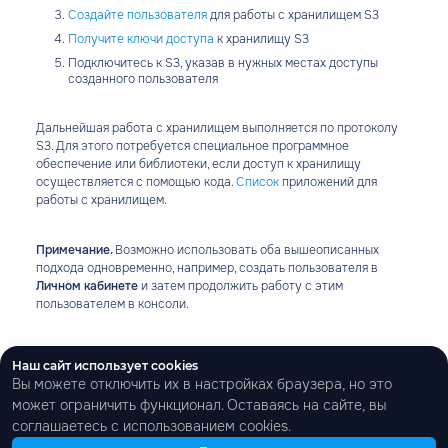
Создайте пользователя
для работы с хранилищем S3
Получите ключи доступа
к хранилищу S3
Подключитесь к S3, указав в нужных местах доступы
созданного пользователя
Дальнейшая работа с хранилищем выполняется по протоколу
S3. Для этого потребуется специальное программное
обеспечение или библиотеки, если доступ к хранилищу
осуществляется с помощью кода.
Список
приложений для
работы с хранилищем.
Примечание.
Возможно использовать оба вышеописанных
подхода одновременно, например, создать пользователя в
Личном кабинете
и затем продолжить работу с этим
пользователем в консоли.
Наш сайт использует cookies
8 800 777-58-32
Вы можете отключить их в настройках браузера, но это
Проект команды
FirstVDS
info@clo.ru
может ограничить функционал. Оставаясь на сайте, вы
соглашаетесь с использованием cookies.