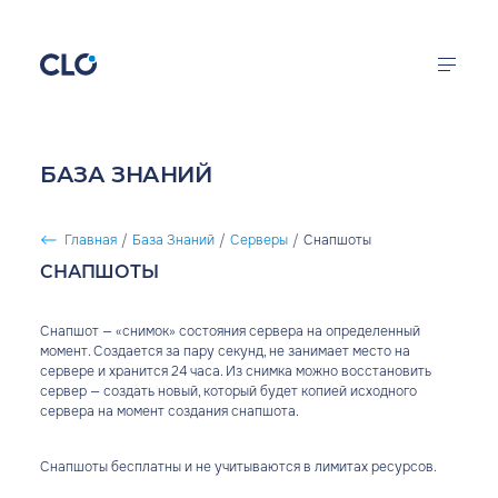
Перейти к основному содержанию
CLO
Облачная
инфраструктура
Калькулятор цен
БАЗА ЗНАНИЙ
FirstVDS
Продукты
Виртуальные
Главная
/
База Знаний
/
Серверы
/
Снапшоты
серверы
СТРОКА НАВИГАЦИИ
Решения
СНАПШОТЫ
Документация
Снапшот — «снимок» состояния сервера на определенный
момент. Создается за пару секунд, не занимает место на
Компания
сервере и хранится 24 часа. Из снимка можно восстановить
сервер — создать новый, который будет копией исходного
сервера на момент создания снапшота.
войти в кабинет
Снапшоты бесплатны и не учитываются в лимитах ресурсов.