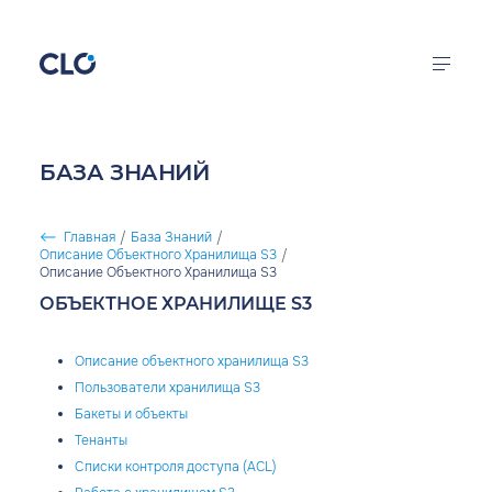
Перейти к основному содержанию
CLO
Облачная
инфраструктура
Калькулятор цен
БАЗА ЗНАНИЙ
FirstVDS
Продукты
Виртуальные
Главная
/
База Знаний
/
серверы
Описание Объектного Хранилища S3
/
Решения
СТРОКА НАВИГАЦИИ
Описание Объектного Хранилища S3
ОБЪЕКТНОЕ ХРАНИЛИЩЕ S3
Документация
Компания
Описание объектного хранилища S3
Пользователи хранилища S3
Бакеты и объекты
Тенанты
войти в кабинет
Списки контроля доступа (ACL)