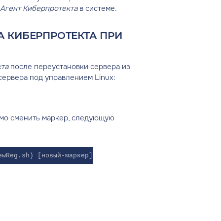
Агент Киберпротекта
в системе.
А КИБЕРПРОТЕКТА ПРИ
кта
после переустановки сервера из
ервера под управлением Linux:
имо сменить маркер, следующую
ewReg.sh) [новый-маркер]