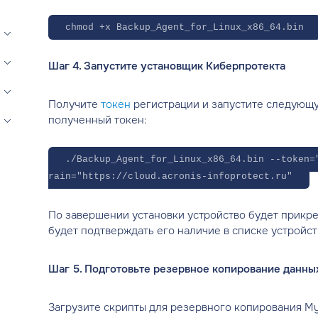
chmod +x Backup_Agent_for_Linux_x86_64.bin
Шаг 4. Запустите установщик Киберпротекта
Получите
токен
регистрации и запустите следующу
полученный токен:
./Backup_Agent_for_Linux_x86_64.bin --token=
rain="https://cloud.acronis-infoprotect.ru"
По завершении установки устройство будет прикре
будет подтверждать его наличие в списке устройст
Шаг 5. Подготовьте резервное копирование данн
Загрузите скрипты для резервного копирования M