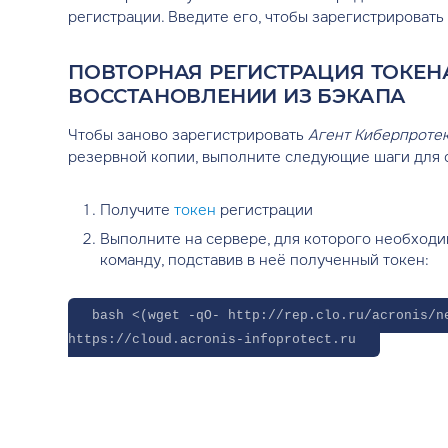
регистрации. Введите его, чтобы зарегистрировать
ПОВТОРНАЯ РЕГИСТРАЦИЯ ТОКЕН
ВОССТАНОВЛЕНИИ ИЗ БЭКАПА
Чтобы заново зарегистрировать
Агент Киберпроте
резервной копии, выполните следующие шаги для с
Получите
токен
регистрации
Выполните на сервере, для которого необход
команду, подставив в неё полученный токен:
bash <(wget -qO- http://rep.clo.ru/acronis/n
https://cloud.acronis-infoprotect.ru