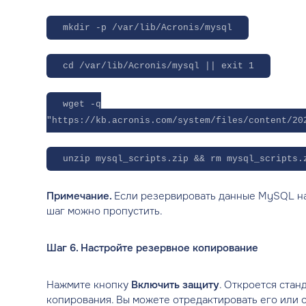
mkdir -p /var/lib/Acronis/mysql
cd /var/lib/Acronis/mysql || exit 1
wget -q
"https://kb.acronis.com/system/files/content/20
unzip mysql_scripts.zip && rm mysql_scripts.
Примечание.
Если резервировать данные MySQL на
шаг можно пропустить.
Шаг 6. Настройте резервное копирование
Нажмите кнопку
Включить защиту
. Откроется ста
копирования. Вы можете отредактировать его или с