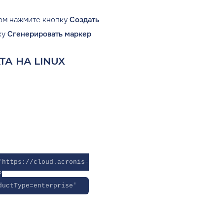
ом нажмите кнопку
Создать
ку
Сгенерировать маркер
ТА НА LINUX
'https://cloud.acronis-
?
ductType=enterprise'