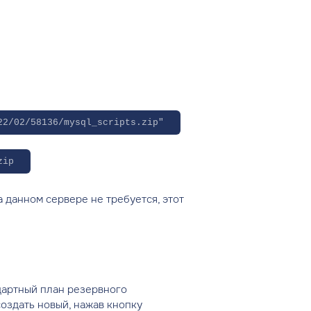
22/02/58136/mysql_scripts.zip"
zip
 данном сервере не требуется, этот
ндартный план резервного
оздать новый, нажав кнопку