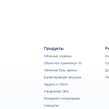
Продукты
Р
Облачные серверы
Ин
Объектное хранилище S3
Се
Облачные базы данных
Дл
Балансировщик нагрузки
Пе
Защита от DDoS
Управление DNS
Резервное копирование
Снапшоты