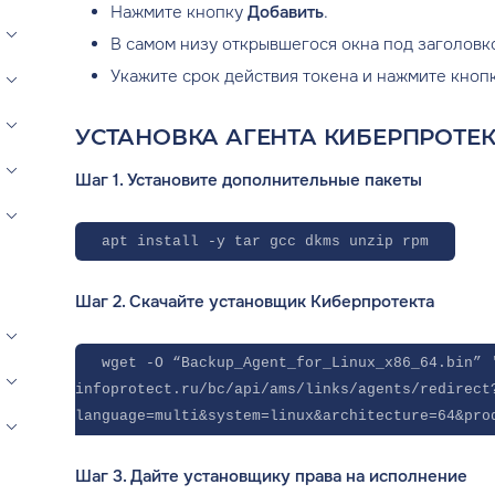
Нажмите кнопку
Добавить
.
В самом низу открывшегося окна под заголовк
Укажите срок действия токена и нажмите кноп
УСТАНОВКА АГЕНТА КИБЕРПРОТЕК
Шаг 1. Установите дополнительные пакеты
apt install -y tar gcc dkms unzip rpm
Шаг 2. Скачайте установщик Киберпротекта
wget -O “Backup_Agent_for_Linux_x86_64.bin” 
infoprotect.ru/bc/api/ams/links/agents/redirect
language=multi&system=linux&architecture=64&pro
Шаг 3. Дайте установщику права на исполнение