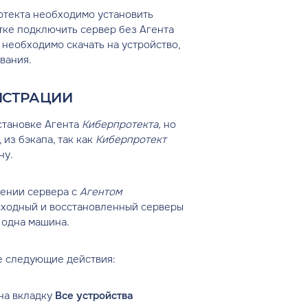
вых решений
ротекта необходимо установить
тке подключить сервер без Агента
 необходимо скачать на устройство,
вания.
ИСТРАЦИИ
становке Агента
Киберпротекта,
но
из бэкапа, так как
Киберпротект
ну.
лении сервера с
Агентом
сходный и восстановленный серверы
 одна машина.
е следующие действия:
на вкладку
Все устройства