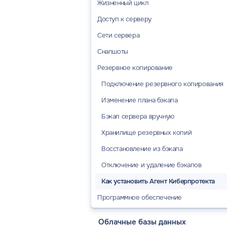
Жизненный цикл
Управление проектом
Доступ к серверу
Создание сервера
Остановка и запуск
Сети сервера
Изменение ресурсов сервера
Доступ через командную строку
Удаление проекта
Снапшоты
Остановка, перезагрузка и удаление
Доступ по SSH-ключу
сервера
Резервное копирование
Доступ по VNC
Доступ для поддержки
Подключение резервного копирования
Агент CLO
Изменение плана бэкапа
Бэкап сервера вручную
Хранилище резервных копий
Восстановление из бэкапа
Отключение и удаление бэкапов
Как установить Агент Киберпротекта
Программное обеспечение
Серверы с предустановленным ПО
Облачные базы данных