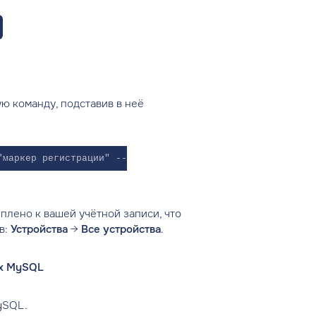
ю команду, подставив в неё
"маркер регистрации" --
плено к вашей учётной записи, что
в:
Устройства
→
Все устройства
.
ых MySQL
ySQL.