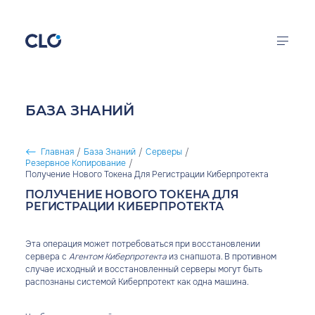
Перейти к основному содержанию
CLO
Облачная
инфраструктура
Калькулятор цен
БАЗА ЗНАНИЙ
FirstVDS
Продукты
Виртуальные
Главная
/
База Знаний
/
Серверы
/
серверы
Резервное Копирование
/
Решения
СТРОКА НАВИГАЦИИ
Получение Нового Токена Для Регистрации Киберпротекта
ПОЛУЧЕНИЕ НОВОГО ТОКЕНА ДЛЯ
Документация
РЕГИСТРАЦИИ КИБЕРПРОТЕКТА
Компания
Эта операция может потребоваться при восстановлении
сервера с
Агентом Киберпротекта
из снапшота. В противном
случае исходный и восстановленный серверы могут быть
распознаны системой Киберпротект как одна машина.
войти в кабинет