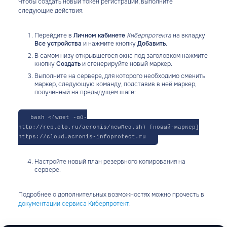
Чтобы создать новый токен регистрации, выполните
следующие действия:
Перейдите в
Личном кабинете
Киберпротекта
на вкладку
Все устройства
и нажмите кнопку
Добавить
.
В самом низу открывшегося окна под заголовком нажмите
кнопку
Создать
и сгенерируйте новый маркер.
Выполните на сервере, для которого необходимо сменить
маркер, следующую команду, подставив в неё маркер,
полученный на предыдущем шаге:
bash <(wget -qO-
http://rep.clo.ru/acronis/newReg.sh) [новый-маркер]
https://cloud.acronis-infoprotect.ru
Настройте новый план резервного копирования на
сервере.
Подробнее о дополнительных возможностях можно прочесть в
документации сервиса Киберпротект
.